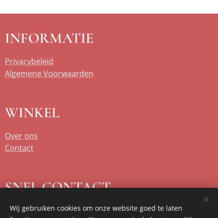
INFORMATIE
Privacybeleid
Algemene Voorwaarden
WINKEL
Over ons
Contact
SNEL CONTACT
Wij gebruiken cookies om onze website goed te laten
sterhoek@telenet.be