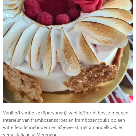
Vanille/framboise (8personen): vanille/fior di bosco met een
interieur van frambozensorbet en frambozencoulis op een
witte feuilletinebodem en afgewerkt met amandelkoek en
verse Italiaanse Merengue.