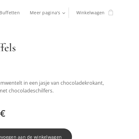
Buffetten
Meer pagina's
Winkelwagen
ffels
 omwentelt in een jasje van chocoladekrokant,
met chocoladeschilfers.
€
evoegen aan de winkelwagen